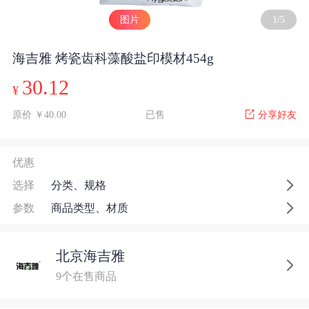
图片
1
/
5
海吉雅 烤瓷齿科藻酸盐印模材454g
30.12
¥
原价 ￥40.00
已售
分享好友
优惠
选择
分类、规格
参数
商品类型、材质
北京海吉雅
9个在售商品