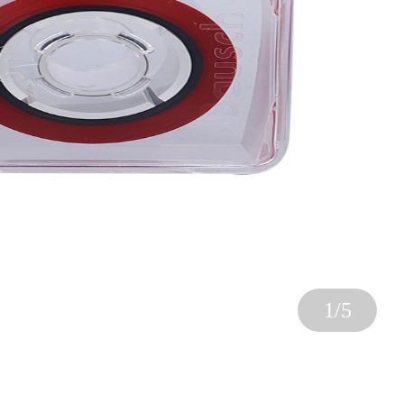
1
/
5