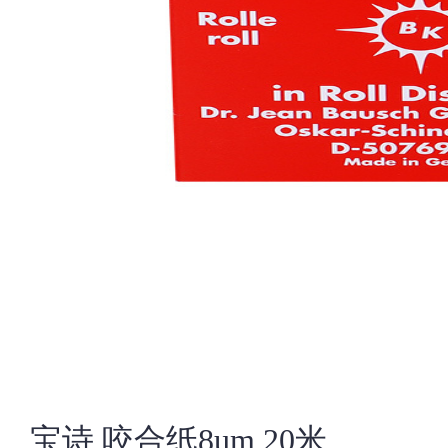
宝诗 咬合纸8um 20米