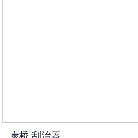
康桥 刮治器